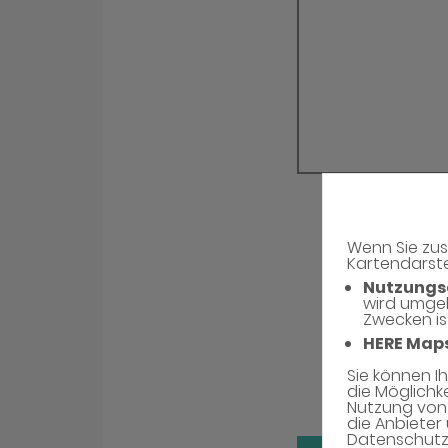
Wenn Sie zus
Kartendarste
Nutzungs
wird umge
Zwecken is
HERE Map
Sie können I
die Möglichk
Nutzung von 
die Anbieter 
Datenschutzh