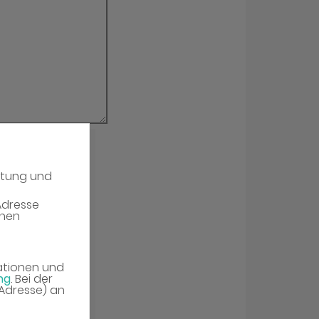
atung und
erieren
Adresse
enen
mationen und
ng
. Bei der
-Adresse) an