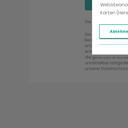
Absenden
Websiteana
Karten (Her
Die mit (*) gekennz
Ablehn
Die Daten, die Sie h
Bearbeitung Ihrer An
erfolgen. Eine ander
Anfrage erfolgt nicht
die gesetzliche Aufbew
unmittelbar nötige B
unserer Datenschutz