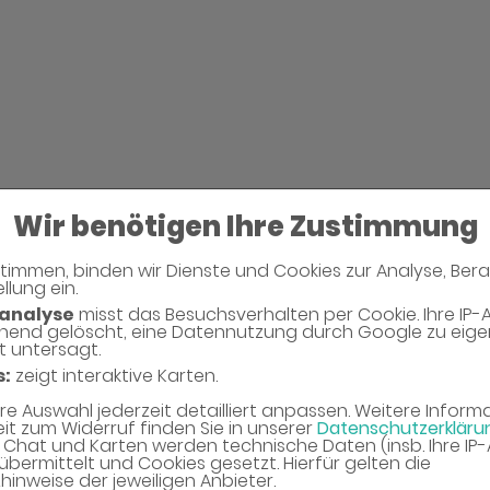
Wir benötigen Ihre Zustimmung
timmen, binden wir Dienste und Cookies zur Analyse, Ber
Neues Captcha Gen
llung ein.
analyse
misst das Besuchsverhalten per Cookie. Ihre IP-
hend gelöscht, eine Datennutzung durch Google zu eig
Bitte geben Sie den Captcha Text ein
t untersagt.
s:
zeigt interaktive Karten.
Captcha*
hre Auswahl jederzeit detailliert anpassen. Weitere Infor
eit zum Widerruf finden Sie in unserer
Datenschutzerkläru
Chat und Karten werden technische Daten (insb. Ihre IP
übermittelt und Cookies gesetzt. Hierfür gelten die
inweise der jeweiligen Anbieter.