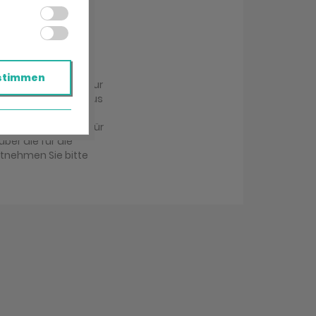
stimmen
r übermittelt und zur
achabteilung im Haus
antwortung Ihrer
ung Ihrer Anfrage für
über die für die
ntnehmen Sie bitte